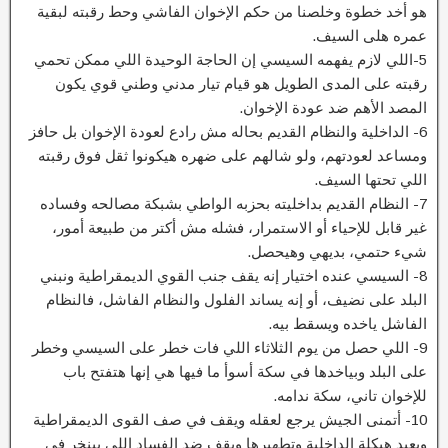
هو أخد خطوة وخلصنا من حكم الإخوان الفاشي وحط رقبته لبقية
عمره هلى السيف.
5-اللي لازم يفهمه السيسي إن الحاجة الوحيدة اللي ممكن تحمي
رقبته على المدى الطويل هو قيام تيار مدني وطني قوي يكون
المصد الأهم ضد عودة الإخوان.
6- الداخلية والنظام القديم بحاله مش رادع لعودة الإخوان بل حافز
ومساعد لعودتهم، ولو شالهم على ضهره هيكونوا ثقل فوق رقبته
اللي تحتها السيف.
7- النظام القديم بداخليته بحزبه الواطي بشبكة مصالحه وفساده
غير قابل للإحياء أو الاستمرار، فشله مش أكتر من طبيعة أمور،
شيء حتمي، بديهي وهيحصل.
8- السيسي عنده اختيار إنه يقف جنب القوي الديمقراطية ونبني
البلد على نضيف، أو إنه يساند الفلول والنظام الفاشل، فالنظام
الفاشل ياخده ويسقط بيه.
9- اللي حصل من يوم الثلاثاء اللي فات خطر على السيسي وخطر
على البلد وبياخدها في سكة أسوأ ما فيها هي إنها هتفتح باب
للإخوان تاني، سكة ندامه.
10- أتمنى الجيش يرجع لعقله ويقف في صف القوى الديمقراطية
ويعيد هيكلة الداخلية وتطهيرها ويقف ضد الفساد اللي بينخر في