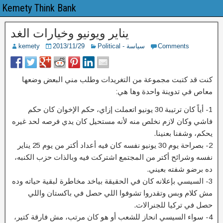
Kemety Think Bank
يناير ويونيو وخيارات الغد
Comments
Political - سياسة
2013/11/29
kemety
كنت قد كتبت مجموعة من التغريدات وطلب مني البعض وضعها
معاص في تدوينة واحدة وها هي:
1- أياً كان ترتيبة 30 يونيو اتعملت إزاي، حكم الإخوان كان حكم
فاشي وكان لازم نخلص منه لأنه مستحيل كان يدي فرصه لحد غيره
يحكم، وشفنا بعنينا.
2- بصراحة يوم 30 يونيو نفسه كان فيه أعداد أكتر من يوم 25 يناير
نفسه وشرائح أكتر من المجتمع اشتركت فيه وبالذات حزب الكنبه،
ده برضو شفته بعيني.
3- السيسي بإعلانه كان في الحقيقة بياخد مخاطرة لبقية حياته وده
مش كلام وبس وتقدروا تشوفوا اللي حصل في باكستان واللي
حصل في تركيا للجنرالات.
4- سواء السيسي انحاز للشعب أو هو كان مرتب، مش فارقة كتير،